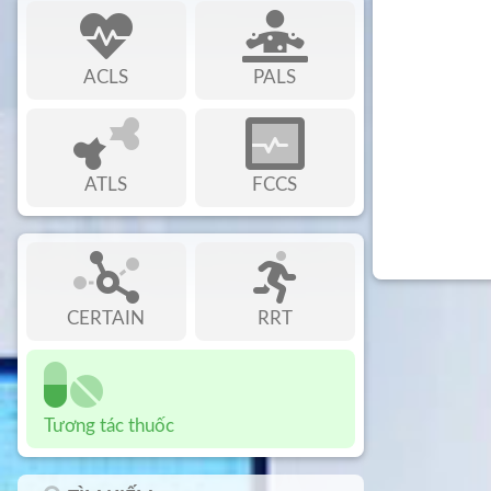
ACLS
PALS
ATLS
FCCS
CERTAIN
RRT
Tương tác thuốc