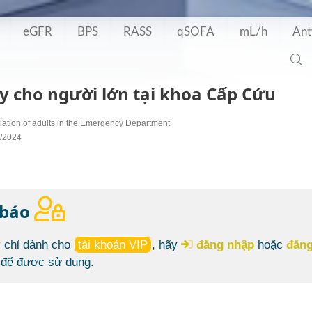
eGFR
BPS
RASS
qSOFA
mL/h
Ant
 cho người lớn tại khoa Cấp Cứu
lation of adults in the Emergency Department
2/2024
 báo
 chỉ dành cho
tài khoản VIP
, hãy
đăng nhập
hoặc
đăng
để được sử dụng.