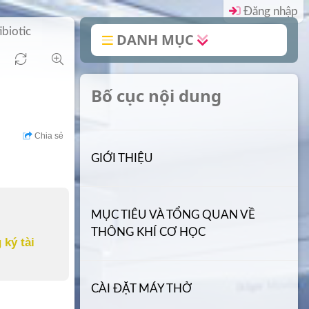
Đăng nhập
ibiotic
DANH MỤC
Bố cục nội dung
Chia sẻ
GIỚI THIỆU
MỤC TIÊU VÀ TỔNG QUAN VỀ
THÔNG KHÍ CƠ HỌC
 ký tài
CÀI ĐẶT MÁY THỞ