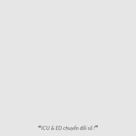
❝
❞
ICU & ED chuyển đổi số !