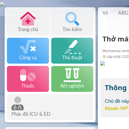
Vt
ABG
Trang chủ
Tìm kiếm
Thở máy
Mechanical venti
cập nhật: 22/
Công cụ
Thủ thuật
Thông
Thuốc
Xét nghiệm
Chủ đề này
khoản VIP
Phác đồ ICU & ED