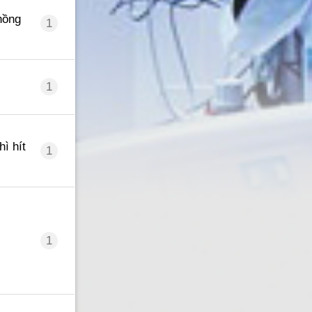
hồng
1
1
ì hít
1
1