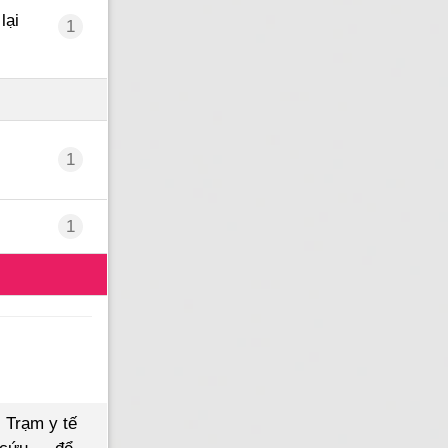
lại
1
1
1
 Trạm y tế