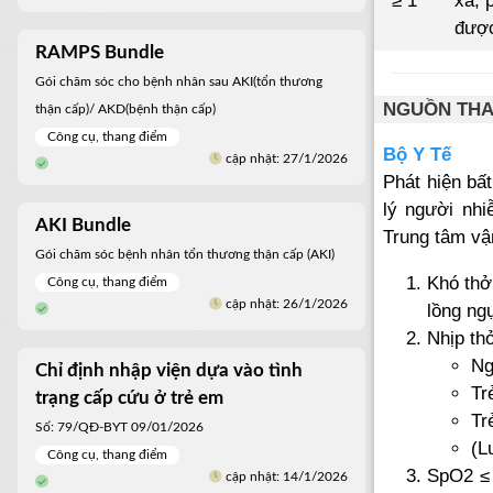
≥ 1
xã, 
được
RAMPS Bundle
Gói chăm sóc cho bệnh nhân sau AKI(tổn thương
NGUỒN TH
thận cấp)/ AKD(bệnh thận cấp)
Công cụ, thang điểm
Bộ Y Tế
cập nhật: 27/1/2026
Phát hiện bấ
lý người nhi
AKI Bundle
Trung tâm vậ
Gói chăm sóc bệnh nhân tổn thương thận cấp (AKI)
Khó thở
Công cụ, thang điểm
cập nhật: 26/1/2026
lồng ngự
Nhịp th
Ng
Chỉ định nhập viện dựa vào tình
Tr
trạng cấp cứu ở trẻ em
Tr
Số: 79/QĐ-BYT 09/01/2026
(L
Công cụ, thang điểm
SpO2 ≤ 
cập nhật: 14/1/2026