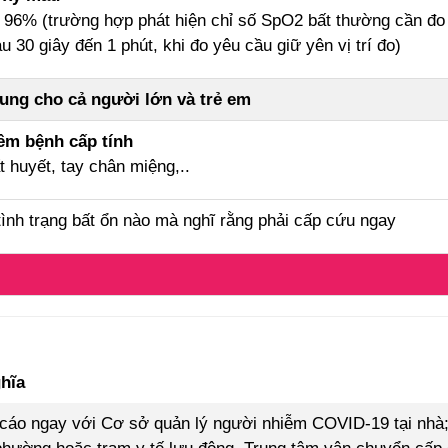
96% (trường hợp phát hiện chỉ số SpO2 bất thường cần đo 
au 30 giây đến 1 phút, khi đo yêu cầu giữ yên vị trí đo)
ung cho cả người lớn và trẻ em
êm bệnh cấp tính
t huyết, tay chân miệng,..
tình trạng bất ổn nào mà nghĩ rằng phải cấp cứu ngay
hĩa
cáo ngay với Cơ sở quản lý người nhiễm COVID-19 tại nhà;