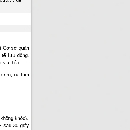
p cứu,… để
ới Cơ sở quản
 tế lưu động,
kịp thời:
ở rên, rút lõm
 không khóc).
2 sau 30 giây