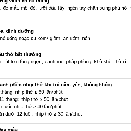
ứng viêm đa hệ thống
, đỏ mắt, môi đỏ, lưỡi dâu tây, ngón tay chân sưng phù nổi 
óa, dinh dưỡng
hể uống hoặc bú kém/ giảm, ăn kém, nôn
ệu thở bất thường
, rút lõm lồng ngực, cánh mũi phập phồng, khò khè, thở rít th
anh (đếm nhịp thở khi trẻ nằm yên, không khóc)
 tháng: nhịp thở ≥ 60 lần/phút
 11 tháng: nhịp thở ≥ 50 lần/phút
5 tuổi: nhịp thở ≥ 40 lần/phút
ến dưới 12 tuổi: nhịp thở ≥ 30 lần/phút
Oxy máu