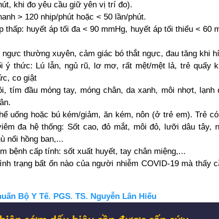
út, khi đo yêu cầu giữ yên vị trí đo).
anh > 120 nhịp/phút hoặc < 50 lần/phút.
p thấp: huyết áp tối đa < 90 mmHg, huyết áp tối thiểu < 60
 ngực thường xuyên, cảm giác bó thắt ngực, đau tăng khi hí
i ý thức: Lú lẫn, ngủ rũ, lơ mơ, rất mệt/mệt lả, trẻ quấy k
c, co giật
, tím đầu móng tay, móng chân, da xanh, môi nhợt, lạnh 
ân.
hể uống hoặc bú kém/giảm, ăn kém, nôn (ở trẻ em). Trẻ có 
iêm đa hệ thống: Sốt cao, đỏ mắt, môi đỏ, lưỡi dâu tây, 
ù nổi hồng ban,...
m bệnh cấp tính: sốt xuất huyết, tay chân miệng,...
tình trạng bất ổn nào của người nhiễm COVID-19 mà thấy 
 huấn Bộ Y Tế. PGS. TS. Nguyễn Lân Hiếu