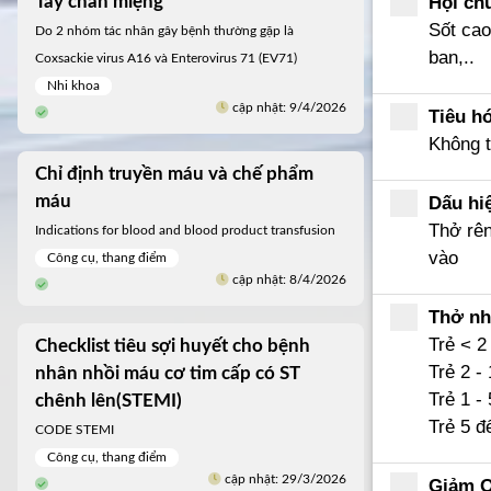
Hội ch
Tay chân miệng
Sốt cao
Do 2 nhóm tác nhân gây bệnh thường gặp là
ban,..
Coxsackie virus A16 và Enterovirus 71 (EV71)
Nhi khoa
cập nhật: 9/4/2026
Tiêu h
Không t
Chỉ định truyền máu và chế phẩm
máu
Dấu hi
Thở rên
Indications for blood and blood product transfusion
vào
Công cụ, thang điểm
cập nhật: 8/4/2026
Thở nh
Trẻ < 2
Checklist tiêu sợi huyết cho bệnh
Trẻ 2 -
nhân nhồi máu cơ tim cấp có ST
Trẻ 1 - 
chênh lên(STEMI)
Trẻ 5 đ
CODE STEMI
Công cụ, thang điểm
cập nhật: 29/3/2026
Giảm 