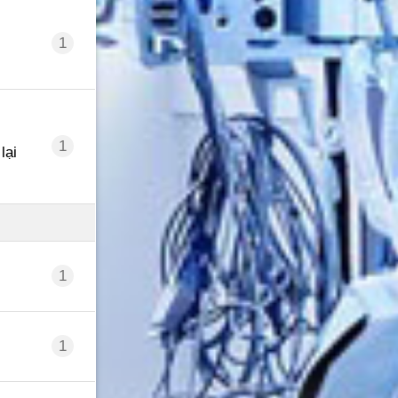
1
1
lại
1
1