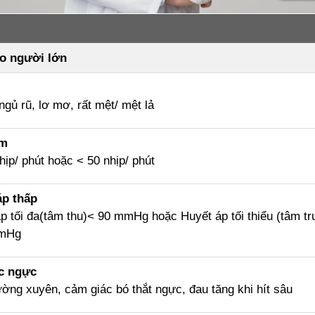
o người lớn
 ngủ rũ, lơ mơ, rất mệt/ mệt lả
im
hịp/ phút hoặc < 50 nhịp/ phút
áp thấp
p tối đa(tâm thu)< 90 mmHg hoặc Huyết áp tối thiểu (tâm t
mmHg
c ngực
ờng xuyên, cảm giác bó thắt ngực, đau tăng khi hít sâu