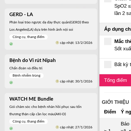
SpO2 ≤ 
lần 2 s
GERD - LA
Phân loại trào ngược dạ dày thực quản(GERD) theo
Áp dụng ch
Los Angeles(LA) dựa trên hình ảnh nội soi
Công cụ, thang điểm
Mắc th
cập nhật: 13/2/2026
Sốt xuấ
Bệnh do Vi rút Nipah
Bất kỳ 
Chẩn đoán và điều trị
Bệnh nhiễm trùng
Tổng điểm
cập nhật: 30/1/2026
WATCH ME Bundle
GIỚI THIỆU
Gói chăm sóc cho bệnh nhân hồi phục sau tổn
Điểm
Ý ng
thương thận cấp cần lọc máu(AKI-D)
Công cụ, thang điểm
Báo 
cập nhật: 27/1/2026