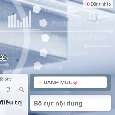
Đăng nhập
ibiotic
DANH MỤC
iều trị
Bố cục nội dung