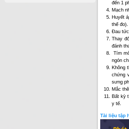
đến 1 ph
Mạch nh
Huyết á
thể đo).
Đau tức
Thay đổ
đánh thứ
Tím môi
ngón ch
Không t
chứng v
sưng ph
Mắc thê
Bất kỳ 
y tế.
Tài liệu tập