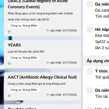
GRACE (Global Registry of Acute
Da niê
Coronary Events)
Da xanh
Phân tầng nguy cơ tử vong trong bệnh viện ở bệnh
Tím môi
nhân Hội chứng vành cấp (ACS)
Công cụ, thang điểm
Hô hấp
cập nhật: 24/5/2026
Khó thở
SpO2 ≤ 
YEARS
lần 2 s
Loại trừ thuyên tắc phổi (PE)
Công cụ, thang điểm
Áp dụng ch
cập nhật: 23/5/2026
Ý thức
Trẻ quấ
AACT (Antibiotic Allergy Clinical Tool)
Công cụ lâm sàng đánh giá dị ứng kháng sinh
Da niê
Công cụ, thang điểm
cập nhật: 19/5/2026
Tím tái