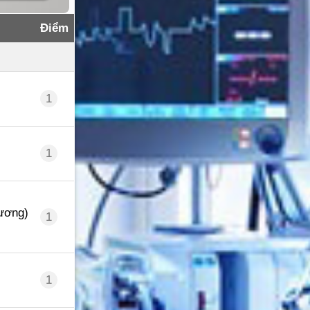
Điểm
1
1
rương)
1
1