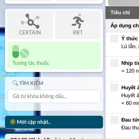
Tiêu chí
Áp dụng ch
CERTAIN
RRT
Ý thức
Lú lẫn,
Nhịp t
Tương tác thuốc
> 120 n
TÌM KIẾM
Huyết 
Huyết á
< 60 
Đau tứ
Mới cập nhật..
Đau thư