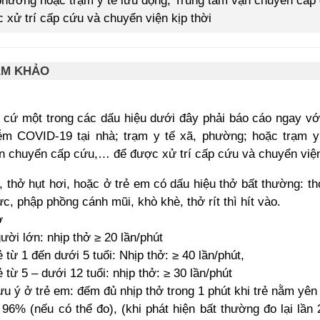
phường hoặc trạm y tế lưu động, Trung tâm vận chuyển cấ
 xử trí cấp cứu và chuyển viện kịp thời
AM KHẢO
t cứ một trong các dấu hiệu dưới đây phải báo cáo ngay v
ễm COVID-19 tại nhà; trạm y tế xã, phường; hoặc trạm y
n chuyển cấp cứu,… để được xử trí cấp cứu và chuyển viện 
, thở hụt hơi, hoặc ở trẻ em có dấu hiệu thở bất thường: th
c, phập phồng cánh mũi, khò khè, thở rít thì hít vào.
ở
ười lớn: nhịp thở ≥ 20 lần/phút
ẻ từ 1 đến dưới 5 tuổi: Nhịp thở: ≥ 40 lần/phút,
ẻ từ 5 – dưới 12 tuổi: nhịp thở: ≥ 30 lần/phút
ưu ý ở trẻ em: đếm đủ nhịp thở trong 1 phút khi trẻ nằm yên
96% (nếu có thể đo), (khi phát hiện bất thường đo lại lần 