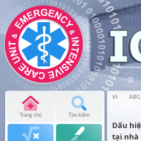
Vt
ABG
Trang chủ
Tìm kiếm
Dấu hiệ
tại nhà