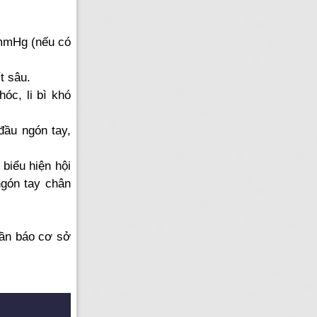
 mmHg (nếu có
t sâu.
hóc, li bì khó
đầu ngón tay,
biểu hiện hội
ngón tay chân
cần báo cơ sở