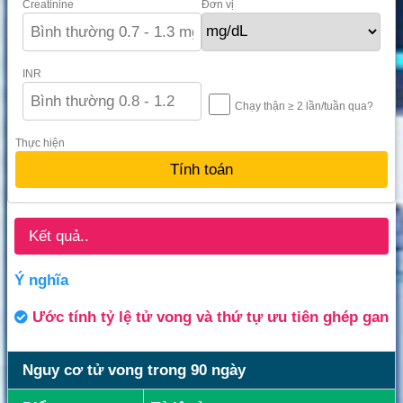
Creatinine
Đơn vị
INR
Chạy thận ≥ 2 lần/tuần qua?
Thực hiện
Kết quả..
Ý nghĩa
Ước tính tỷ lệ tử vong và thứ tự ưu tiên ghép gan
Nguy cơ tử vong trong 90 ngày