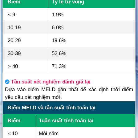
Điểm
Tỷ lệ tử vong
< 9
1.9%
10-19
6.0%
20-29
19.6%
30-39
52.6%
> 40
71.3%
Tần suất xét nghiệm đánh giá lại
Dựa vào điểm MELD gần nhất để xác định thời điểm
yêu cầu xét nghiệm mới.
Điểm MELD và tần suất tính toán lại
Điểm
Tuần suất tính toán lại
≤ 10
Mỗi năm