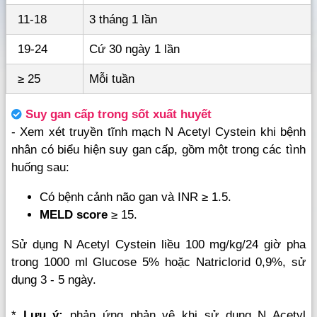
11-18
3 tháng 1 lần
19-24
Cứ 30 ngày 1 lần
≥ 25
Mỗi tuần
Suy gan cấp trong sốt xuất huyết
- Xem xét truyền tĩnh mạch N Acetyl Cystein khi bệnh
nhân có biểu hiện suy gan cấp, gồm một trong các tình
huống sau:
Có bệnh cảnh não gan và INR ≥ 1.5.
MELD score
≥ 15.
Sử dụng N Acetyl Cystein liều 100 mg/kg/24 giờ pha
trong 1000 ml Glucose 5% hoặc Natriclorid 0,9%, sử
dụng 3 - 5 ngày.
*
Lưu ý:
phản ứng phản vệ khi sử dụng N Acetyl