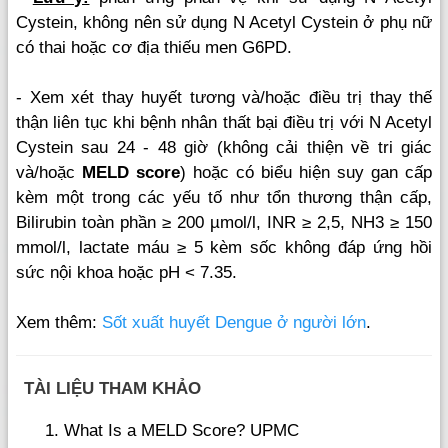
Cystein, không nên sử dụng N Acetyl Cystein ở phụ nữ
có thai hoặc cơ địa thiếu men G6PD.
- Xem xét thay huyết tương và/hoặc điều trị thay thế
thận liên tục khi bệnh nhân thất bại điều trị với N Acetyl
Cystein sau 24 - 48 giờ (không cải thiện về tri giác
và/hoặc
MELD score
) hoặc có biểu hiện suy gan cấp
kèm một trong các yếu tố như tổn thương thận cấp,
Bilirubin toàn phần ≥ 200 µmol/l, INR ≥ 2,5, NH3 ≥ 150
mmol/l, lactate máu ≥ 5 kèm sốc không đáp ứng hồi
sức nội khoa hoặc pH < 7.35.
Xem thêm:
Sốt xuất huyết Dengue ở người lớn
.
TÀI LIỆU THAM KHẢO
What Is a MELD Score? UPMC