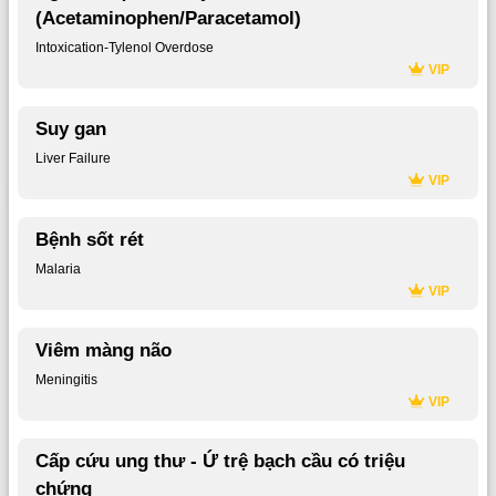
(Acetaminophen/Paracetamol)
Intoxication-Tylenol Overdose
VIP
Suy gan
Liver Failure
VIP
Bệnh sốt rét
Malaria
VIP
Viêm màng não
Meningitis
VIP
Cấp cứu ung thư - Ứ trệ bạch cầu có triệu
chứng