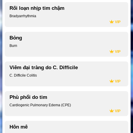
Rối loạn nhịp tim chậm
Bradyarrhythmia
VIP
Bỏng
Burn
VIP
Viêm đại tràng do C. Difficile
C. Difficile Colitis
VIP
Phù phổi do tim
Cardiogenic Pulmonary Edema (CPE)
VIP
Hôn mê