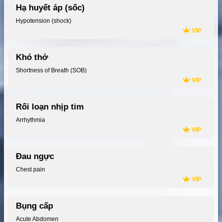
Hạ huyết áp (sốc)
Hypotension (shock)
VIP
Khó thở
Shortness of Breath (SOB)
VIP
Rối loạn nhịp tim
Arrhythmia
VIP
Đau ngực
Chest pain
VIP
Bụng cấp
Acute Abdomen