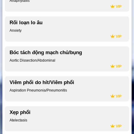
Anaphylaxis
VIP
Rối loạn lo âu
Anxiety
VIP
Bóc tách động mạch chủ/bụng
Aortic Dissection/Abdominal
VIP
Viêm phổi do hít/Viêm phổi
Aspiration Pneumonia/Pneumonitis
VIP
Xẹp phổi
Atelectasis
VIP