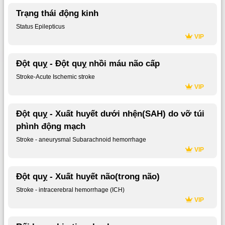
Trạng thái động kinh
Status Epilepticus
VIP
Đột quỵ - Đột quỵ nhồi máu não cấp
Stroke-Acute Ischemic stroke
VIP
Đột quỵ - Xuất huyết dưới nhện(SAH) do vỡ túi
phình động mạch
Stroke - aneurysmal Subarachnoid hemorrhage
VIP
Đột quỵ - Xuất huyết não(trong não)
Stroke - intracerebral hemorrhage (ICH)
VIP