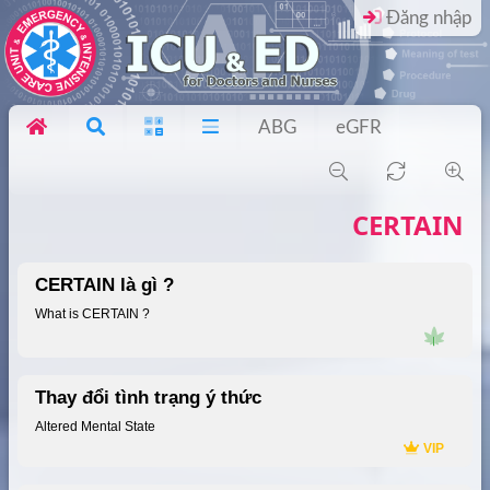
Đăng nhập
ABG
eGFR
CERTAIN
CERTAIN là gì ?
What is CERTAIN ?
Thay đổi tình trạng ý thức
Altered Mental State
VIP