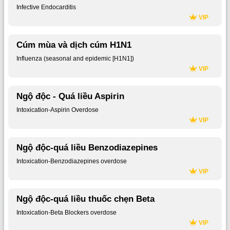
Infective Endocarditis
VIP
Cúm mùa và dịch cúm H1N1
Influenza (seasonal and epidemic [H1N1])
VIP
Ngộ độc - Quá liều Aspirin
Intoxication-Aspirin Overdose
VIP
Ngộ độc-quá liều Benzodiazepines
Intoxication-Benzodiazepines overdose
VIP
Ngộ độc-quá liều thuốc chẹn Beta
Intoxication-Beta Blockers overdose
VIP