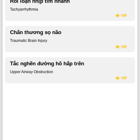
Rối loạn nhịp tim nhanh
Tachyarrhythmia
VIP
Chấn thương sọ não
Traumatic Brain Injury
VIP
Tắc nghẽn đường hô hấp trên
Upper Airway Obstruction
VIP