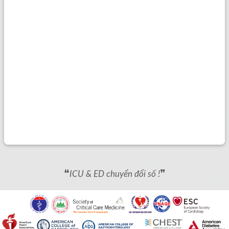
❝
❞
ICU & ED chuyển đổi số !