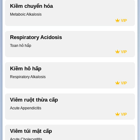
Kiềm chuyển hóa
Metaboic Alkalosis
VIP
Respiratory Acidosis
Toan hô hấp
VIP
Kiềm hô hấp
Respiratory Alkalosis
VIP
Viêm ruột thừa cấp
Acute Appendicitis
VIP
Viêm túi mật cấp
Acute Cholecystitis