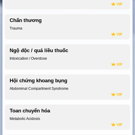
VIP
Chấn thương
Trauma
VIP
Ngộ độc / quá liều thuốc
Intoxication / Overdose
VIP
Hội chứng khoang bụng
Abdominal Compartment Syndrome
VIP
Toan chuyển hóa
Metabolic Acidosis
VIP