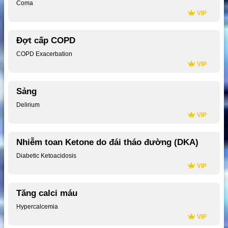
Coma
VIP
Đợt cấp COPD
COPD Exacerbation
VIP
Sảng
Delirium
VIP
Nhiễm toan Ketone do đái tháo đường (DKA)
Diabetic Ketoacidosis
VIP
Tăng calci máu
Hypercalcemia
VIP