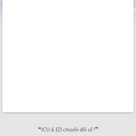
❝
❞
ICU & ED chuyển đổi số !