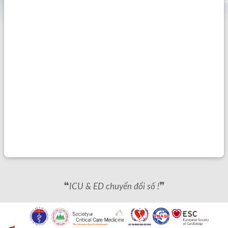
❝
❞
ICU & ED chuyển đổi số !