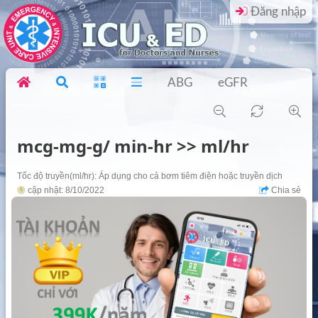
Đăng nhập
ABG
eGFR
mcg-mg-g/ min-hr >> ml/hr
Tốc độ truyền(ml/hr): Áp dụng cho cả bơm tiêm điện hoặc truyền dịch
cập nhật: 8/10/2022
Chia sẻ