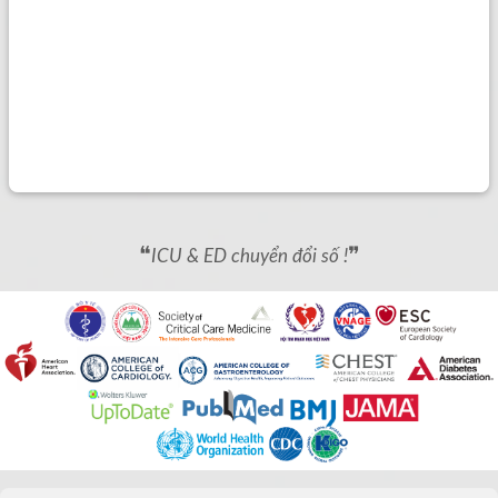
❝
❞
ICU & ED chuyển đổi số !