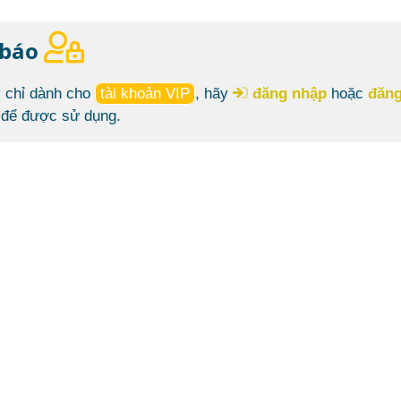
 báo
 chỉ dành cho
tài khoản VIP
, hãy
đăng nhập
hoặc
đăng
để được sử dụng.