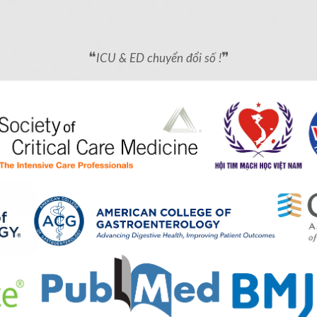
❝
❞
ICU & ED chuyển đổi số !