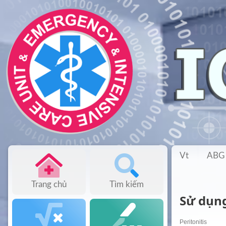
Vt
ABG
Trang chủ
Tìm kiếm
Sử dụn
Peritonitis