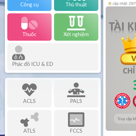
cập nhật: 29/
Công cụ
Thủ thuật
Thuốc
Xét nghiệm
Phác đồ ICU & ED
ACLS
PALS
ATLS
FCCS