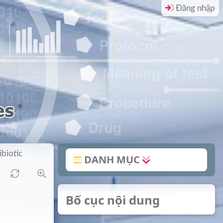
Đăng nhập
ibiotic
DANH MỤC
Bố cục nội dung