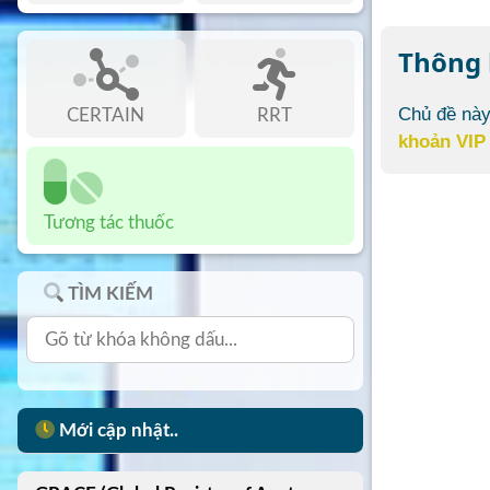
Thông
Chủ đề này
CERTAIN
RRT
khoản VIP
Tương tác thuốc
TÌM KIẾM
Mới cập nhật..