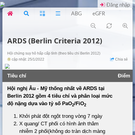
Đăng nhập
ABG
eGFR
ARDS (Berlin Criteria 2012)
Hội chứng suy hô hấp cấp tính (theo tiêu chí Berlin 2012)
cập nhật: 25/1/2022
Chia sẻ
Tiêu chí
Điểm
Hội nghị Âu - Mỹ thống nhất về ARDS tại
Berlin 2012 gồm 4 tiêu chí và phân loại mức
độ nặng dựa vào tỷ số PaO
/FiO
2
2
Khởi phát đột ngột trong vòng 7 ngày
X quang/ CT phổi có hình ảnh thâm
nhiễm 2 phổi(không do tràn dịch màng