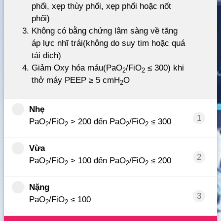
phổi, xẹp thùy phổi, xẹp phổi hoặc nốt
phổi)
Không có bằng chứng lâm sàng về tăng
áp lực nhĩ trái(không do suy tim hoặc quá
tải dịch)
Giảm Oxy hóa máu(PaO
/FiO
≤ 300) khi
2
2
thở máy PEEP ≥ 5 cmH
O
2
Nhẹ
1
PaO
/FiO
> 200 đến PaO
/FiO
≤ 300
2
2
2
2
Vừa
2
PaO
/FiO
> 100 đến PaO
/FiO
≤ 200
2
2
2
2
Nặng
3
PaO
/FiO
≤ 100
2
2