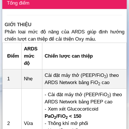
Tổng điểm
GIỚI THIỆU
Phân loại mức độ nặng của ARDS giúp định hướng
chiến lượt can thiệp để cải thiện Oxy máu.
ARDS
Điểm
mức
Chiến lược can thiệp
độ
Cài đặt máy thở (PEEP/FiO
) theo
2
1
Nhẹ
ARDS Network bảng FiO
cao
2
- Cài đặt máy thở (PEEP/FiO
) theo
2
ARDS Network bảng PEEP cao
- Xem xét Glucocorticoid
PaO
/FiO
< 150
2
2
2
Vừa
- Thông khí mở phổi