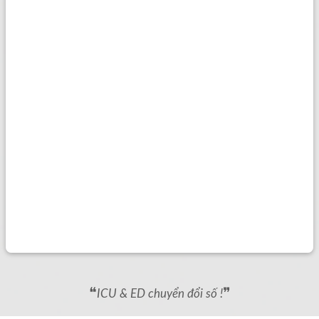
❝
❞
ICU & ED chuyển đổi số !