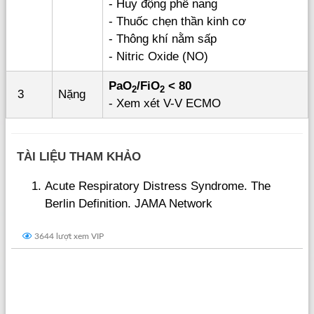
- Huy động phế nang
- Thuốc chẹn thần kinh cơ
- Thông khí nằm sấp
- Nitric Oxide (NO)
PaO
/FiO
< 80
2
2
3
Nặng
- Xem xét V-V ECMO
TÀI LIỆU THAM KHẢO
Acute Respiratory Distress Syndrome. The
Berlin Definition. JAMA Network
3644 lượt xem VIP