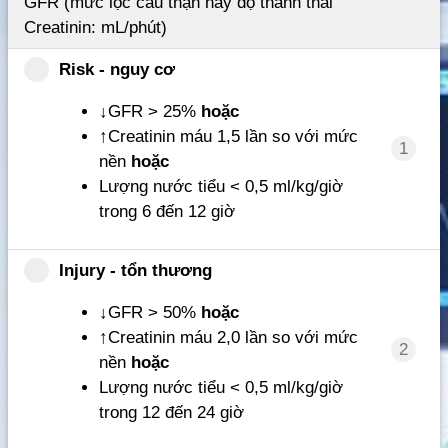
GFR (mức lọc cầu thận hay độ thanh thải
Creatinin: mL/phút)
Risk - nguy cơ
↓GFR > 25%
hoặc
↑Creatinin máu 1,5 lần so với mức
1
nền
hoặc
Lượng nước tiểu < 0,5 ml/kg/giờ
trong 6 đến 12 giờ
Injury - tổn thương
↓GFR > 50%
hoặc
↑Creatinin máu 2,0 lần so với mức
2
nền
hoặc
Lượng nước tiểu < 0,5 ml/kg/giờ
trong 12 đến 24 giờ