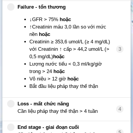
Failure - tổn thương
↓GFR > 75%
hoặc
↑Creatinin máu 3,0 lần so với mức
nền
hoặc
Creatinin ≥ 353,6 umol/L (≥ 4 mg/dL)
với Creatinin ↑ cấp > 44,2 umol/L (>
3
0,5 mg/dL)
hoặc
Lượng nước tiểu < 0,3 ml/kg/giờ
trong > 24
hoặc
Vô niệu > 12 giờ
hoặc
Bắt đầu liệu pháp thay thế thận
Loss - mất chức năng
4
Cần liệu pháp thay thế thận > 4 tuần
End stage - giai đoạn cuối
5