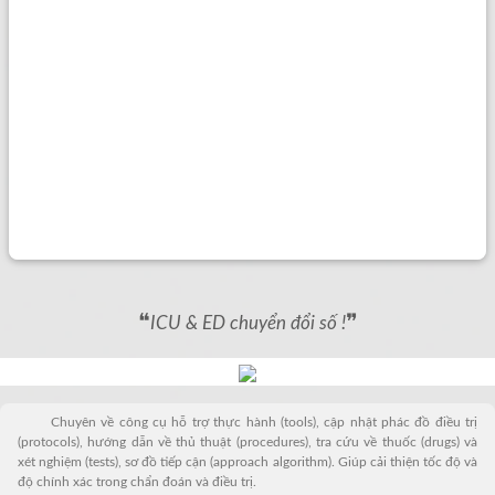
❝
❞
ICU & ED chuyển đổi số !
Chuyên về công cụ hỗ trợ thực hành (tools), cập nhật phác đồ điều trị
(protocols), hướng dẫn về thủ thuật (procedures), tra cứu về thuốc (drugs) và
xét nghiệm (tests), sơ đồ tiếp cận (approach algorithm). Giúp cải thiện tốc độ và
độ chính xác trong chẩn đoán và điều trị.