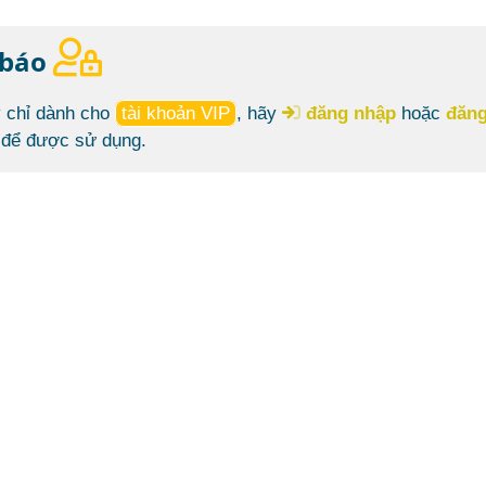
 báo
 chỉ dành cho
tài khoản VIP
, hãy
đăng nhập
hoặc
đăng
để được sử dụng.