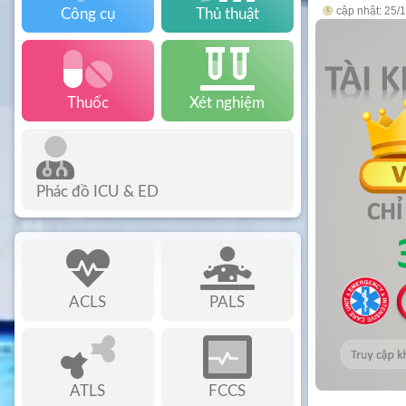
cập nhật: 25/
Công cụ
Thủ thuật
Thuốc
Xét nghiệm
Phác đồ ICU & ED
ACLS
PALS
ATLS
FCCS