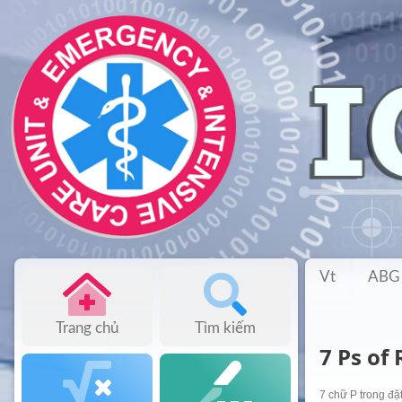
Vt
ABG
Trang chủ
Tìm kiếm
7 Ps of 
7 chữ P trong đặt