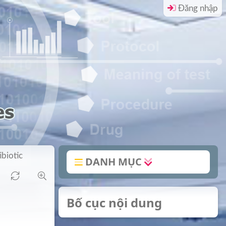
Đăng nhập
ibiotic
DANH MỤC
Bố cục nội dung