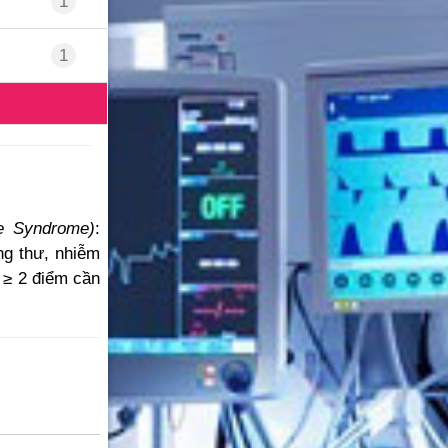
1
1
e Syndrome)
:
ng thư, nhiễm
 ≥ 2 điểm cần