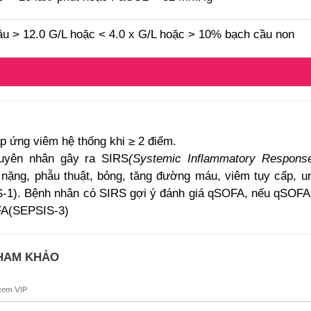
u > 12.0 G/L hoặc < 4.0 x G/L hoặc > 10% bạch cầu non
p ứng viêm hệ thống khi ≥ 2 điểm.
uyên nhân gây ra SIRS
(Systemic Inflammatory Respons
nặng, phẫu thuật, bỏng, tăng đường máu, viêm tụy cấp, u
-1). Bệnh nhân có SIRS gợi ý đánh giá qSOFA, nếu qSOFA
FA(SEPSIS-3)
THAM KHẢO
xem VIP