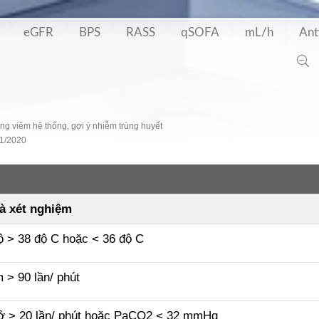
eGFR
BPS
RASS
qSOFA
mL/h
Ant
g viêm hệ thống, gợi ý nhiễm trùng huyết
11/2020
à xét nghiệm
ộ > 38 độ C hoặc < 36 độ C
m > 90 lần/ phút
hở > 20 lần/ phút hoặc PaCO2 < 32 mmHg