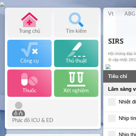
Vt
ABG
Trang chủ
Tìm kiếm
SIRS
Hội chứng đáp ứn
cập nhật: 28/
Công cụ
Thủ thuật
Tiêu chí
Lâm sàng v
Thuốc
Xét nghiệm
Nhiệt đ
Nhịp ti
Phác đồ ICU & ED
Nhịp t