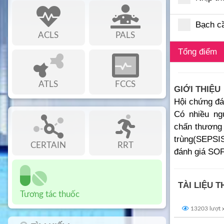
Bạch cầ
ACLS
PALS
Tổng điểm
ATLS
FCCS
GIỚI THIỆU
Hội chứng đá
Có nhiều ng
chấn thương 
trùng(SEPSIS
CERTAIN
RRT
đánh giá SO
TÀI LIỆU 
Tương tác thuốc
13203 lượt 