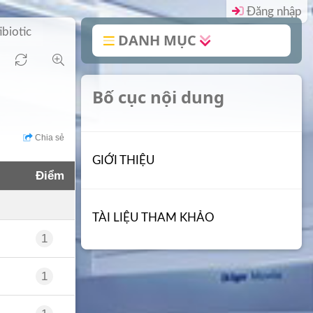
Đăng nhập
ibiotic
DANH MỤC
Bố cục nội dung
Chia sẻ
GIỚI THIỆU
Điểm
TÀI LIỆU THAM KHẢO
1
1