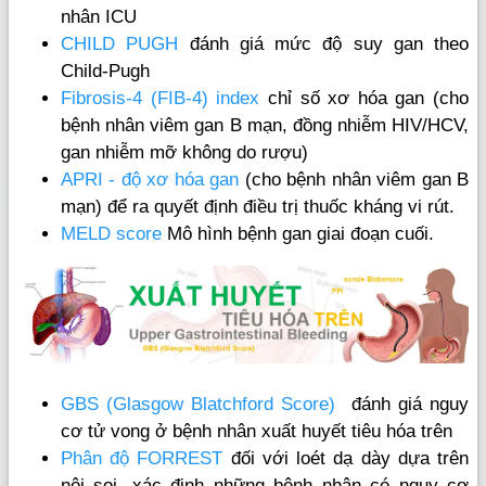
nhân ICU
CHILD PUGH
đánh giá mức độ suy gan theo
Child-Pugh
Fibrosis-4 (FIB-4) index
chỉ số xơ hóa gan (cho
bệnh nhân viêm gan B mạn, đồng nhiễm HIV/HCV,
gan nhiễm mỡ không do rượu)
APRI - độ xơ hóa gan
(cho bệnh nhân viêm gan B
mạn) để ra quyết định điều trị thuốc kháng vi rút.
MELD score
Mô hình bệnh gan giai đoạn cuối.
GBS (Glasgow Blatchford Score)
đánh giá nguy
cơ tử vong ở bệnh nhân xuất huyết tiêu hóa trên
Phân độ FORREST
đối với loét dạ dày dựa trên
nội soi, xác định những bệnh nhân có nguy cơ