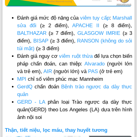
Đánh giá mức độ nặng của
viêm tụy cấp
:
Marshall
sửa đổi
(≥ 2 điểm),
APACHE II
(≥ 8 điểm),
BALTHAZAR
(≥ 7 điểm),
GLASGOW IMRIE
(≥ 3
điểm),
BISAP
(≥ 3 điểm),
RANSON (không do sỏi
túi mật)
(≥ 3 điểm)
Đánh giá nguy cơ
viêm ruột thừa
để lựa chọn biến
pháp chẩn đoán, can thiệp:
Alvarado
(người lớn
và trẻ em),
AIR
(người lớn) và
PAS
(ở trẻ em)
MPI
chỉ số viêm phúc mạc Mannheim
GerdQ
chẩn đoán
Bệnh trào ngược dạ dày thực
quản
GERD - LA
phân loại Trào ngược dạ dày thực
quản(GERD) theo Los Angeles (LA) dựa trên hình
ảnh nội soi
Thận, tiết niệu, lọc máu, thay huyết tương