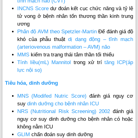
tĩnh mạch não (CVT)
INCNS Score
dự đoán kết cục chức năng và tỷ lệ
tử vong ở bệnh nhân tổn thương thần kinh trung
ương
Phân độ AVM theo Spetzler-Martin
Để đánh giá độ
khó của phẫu thuật
dị dạng động – tĩnh mạch
(arteriovenous malformation – AVM) não
MMS
kiểm tra trạng thái tâm thần tối thiểu
Tính liều(mL) Mannitol
trong xử trí
tăng ICP(áp
lực nội sọ)
Tiêu hóa, dinh dưỡng
MNS (Modifed Nutric Score)
đánh giá nguy cơ
suy
dinh dưỡng cho bệnh nhân ICU
NRS (Nutritional Risk Screening) 2002
đánh giá
nguy cơ suy dinh dưỡng cho bệnh nhân có hoặc
không nằm ICU
GLIM
chẩn đoán suy dinh dưỡng