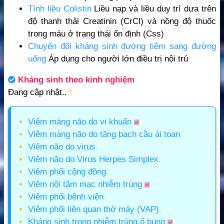
Tính liều Colistin
Liều nạp và liều duy trì dựa trên
độ thanh thải Creatinin (CrCl) và nồng độ thuốc
trong máu ở trạng thái ổn định (Css)
Chuyển đổi kháng sinh đường tiêm sang đường
uống
Áp dụng cho người lớn điều trị nội trú
Kháng sinh theo kinh nghiệm
Đang cập nhật..
Viêm màng não do vi khuẩn
Viêm màng não do tăng bạch cầu ái toan
.
Viêm não do virus
.
Viêm não do Virus Herpes Simplex
.
Viêm phổi cộng đồng
.
Viêm nội tâm mạc nhiễm trùng
Viêm phổi bệnh viện
.
Viêm phổi liên quan thở máy (VAP)
.
Kháng sinh trong nhiễm trùng ổ bụng