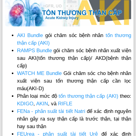
AKI Bundle
gói chăm sóc bệnh nhân
tổn thương
thận cấp (AKI)
RAMPS Bundle
gói chăm sóc bệnh nhân xuất viện
sau AKI(tổn thương thận cấp)/ AKD(bệnh thận
cấp)
WATCH ME Bundle
Gói chăm sóc cho bệnh nhân
xuất viện sau tổn thương thận cấp cần lọc
máu(AKI-D)
Phân loại mức độ
tổn thương thận cấp (AKI)
theo:
KDIGO
,
AKIN
, và
RIFLE
FENa - phân suất tài tiết Natri
để xác định nguyên
nhân gây ra suy thận cấp là trước thận, tại thận
hay sau thận
FEUrea - phân suất tài tiết Urê
để xác định