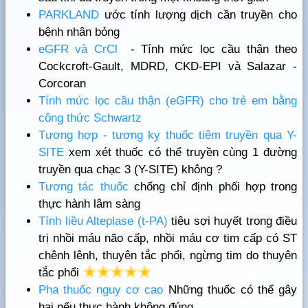
PARKLAND
ước tính lượng dịch cần truyền cho
bệnh nhân bỏng
eGFR và CrCl
- Tính mức lọc cầu thận theo
Cockcroft-Gault, MDRD, CKD-EPI và Salazar -
Corcoran
Tính mức lọc cầu thận (eGFR) cho trẻ em bằng
công thức Schwartz
Tương hợp - tương kỵ thuốc tiêm truyền qua Y-
SITE
xem xét thuốc có thể truyền cùng 1 đường
truyền qua chạc 3 (Y-SITE) không ?
Tương tác thuốc
chống chỉ định phối hợp trong
thực hành lâm sàng
Tính liều Alteplase (t-PA)
tiêu sợi huyết trong điều
trị nhồi máu não cấp, nhồi máu cơ tim cấp có ST
chênh lênh, thuyên tắc phổi, ngừng tim do thuyên
tắc phổi
Pha thuốc nguy cơ cao
Những thuốc có thể gây
hại nếu thực hành không đúng