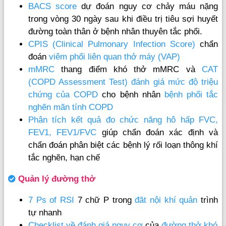
BACS score
dự đoán nguy cơ chảy máu nặng
trong vòng 30 ngày sau khi điều trị tiêu sợi huyết
đường toàn thân ở bệnh nhân thuyên tắc phổi.
CPIS (Clinical Pulmonary Infection Score)
chẩn
đoán
viêm phổi liên quan thở máy (VAP)
mMRC
thang điểm khó thở mMRC và
CAT
(COPD Assessment Test) đánh giá mức độ triệu
chứng của COPD
cho bệnh nhân
bệnh phổi tắc
nghẽn mãn tính COPD
Phân tích kết quả đo chức năng hô hấp FVC,
FEV1, FEV1/FVC
giúp chẩn đoán xác định và
chẩn đoán phân biệt các bệnh lý rối loạn thông khí
tắc nghẽn, hạn chế
Quản lý đường thở
7 Ps of RSI
7 chữ P trong
đăt nội khí quản
trình
tự nhanh
Checklist về đánh giá nguy cơ
của
đường thở khó