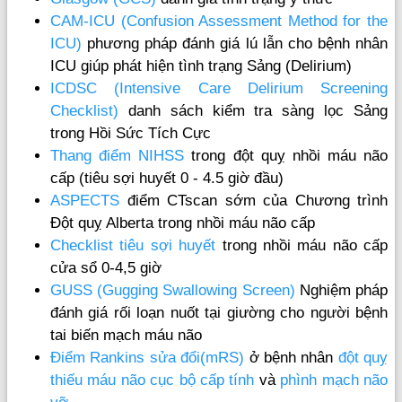
CAM-ICU (Confusion Assessment Method for the
ICU)
phương pháp đánh giá lú lẫn cho bệnh nhân
ICU giúp phát hiện tình trạng Sảng (Delirium)
ICDSC (Intensive Care Delirium Screening
Checklist)
danh sách kiểm tra sàng lọc Sảng
trong Hồi Sức Tích Cực
Thang điểm NIHSS
trong đột quỵ nhồi máu não
cấp (tiêu sợi huyết 0 - 4.5 giờ đầu)
ASPECTS
điểm CTscan sớm của Chương trình
Đột quỵ Alberta trong nhồi máu não cấp
Checklist tiêu sợi huyết
trong nhồi máu não cấp
cửa sổ 0-4,5 giờ
GUSS (Gugging Swallowing Screen)
Nghiệm pháp
đánh giá rối loạn nuốt tại giường cho người bệnh
tai biến mạch máu não
Điểm Rankins sửa đổi(mRS)
ở bệnh nhân
đột quỵ
thiếu máu não cục bộ cấp tính
và
phình mạch não