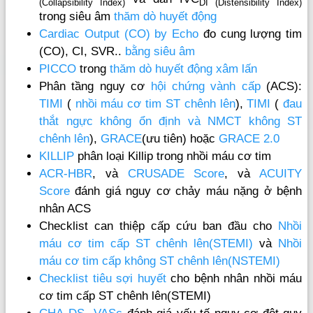
(Collapsibility Index)
DI (Distensibility Index)
trong siêu âm
thăm dò huyết động
Cardiac Output (CO) by Echo
đo cung lượng tim
(CO), CI, SVR..
bằng siêu âm
PICCO
trong
thăm dò huyết động xâm lấn
Phân tầng nguy cơ
hội chứng vành cấp
(ACS):
TIMI
(
nhồi máu cơ tim ST chênh lên
),
TIMI
(
đau
thắt ngực không ổn định và NMCT không ST
chênh lên
),
GRACE
(ưu tiên) hoặc
GRACE 2.0
KILLIP
phân loại Killip trong nhồi máu cơ tim
ACR-HBR
, và
CRUSADE Score
, và
ACUITY
Score
đánh giá nguy cơ chảy máu nặng ở bệnh
nhân ACS
Checklist can thiệp cấp cứu ban đầu cho
Nhồi
máu cơ tim cấp ST chênh lên(STEMI)
và
Nhồi
máu cơ tim cấp không ST chênh lên(NSTEMI)
Checklist tiêu sợi huyết
cho bệnh nhân nhồi máu
cơ tim cấp ST chênh lên(STEMI)