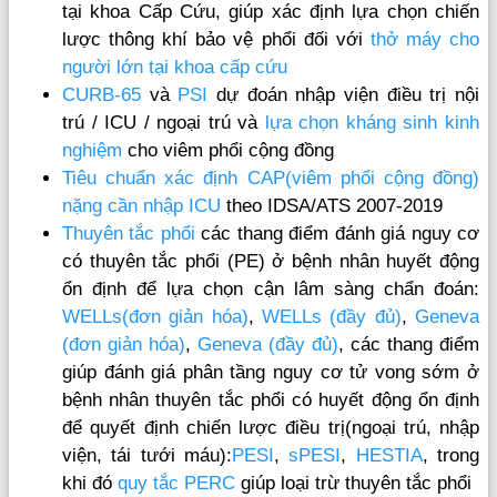
tại khoa Cấp Cứu, giúp xác định lựa chọn chiến
lược thông khí bảo vệ phổi đối với
thở máy cho
người lớn tại khoa cấp cứu
CURB-65
và
PSI
dự đoán nhập viện điều trị nội
trú / ICU / ngoại trú và
lựa chọn kháng sinh kinh
nghiệm
cho viêm phổi cộng đồng
Tiêu chuẩn xác định CAP(viêm phổi cộng đồng)
nặng cần nhập ICU
theo IDSA/ATS 2007-2019
Thuyên tắc phổi
các thang điểm đánh giá nguy cơ
có thuyên tắc phổi (PE) ở bệnh nhân huyết động
ổn định để lựa chọn cận lâm sàng chẩn đoán:
WELLs(đơn giản hóa)
,
WELLs (đầy đủ)
,
Geneva
(đơn giản hóa)
,
Geneva (đầy đủ)
, các thang điểm
giúp đánh giá phân tầng nguy cơ tử vong sớm ở
bệnh nhân thuyên tắc phổi có huyết động ổn định
để quyết định chiến lược điều trị(ngoại trú, nhập
viện, tái tưới máu):
PESI
,
sPESI
,
HESTIA
, trong
khi đó
quy tắc PERC
giúp loại trừ thuyên tắc phổi