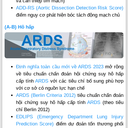
và can thiệp tim mạch)
ADD-RS (Aortic Dissection Detection Risk Score)
điểm nguy cơ phát hiện bóc tách động mạch chủ
(A-B) Hô hấp
Định nghĩa toàn cầu mới về ARDS 2023
mở rộng
về tiêu chuẩn chẩn đoán hội chứng suy hô hấp
cấp tính
ARDS
với các tiêu chí bổ sung phù hợp
với cơ sở có nguồn lực hạn chế
ARDS (Berlin Criteria 2012)
tiêu chuẩn chẩn đoán
hội chứng suy hô hấp cấp tính
ARDS
(theo tiêu
chí Berlin 2012)
EDLIPS (Emergency Department Lung Injury
Prediction Score)
điểm dự đoán tổn thương phổi