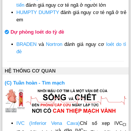
tiến
đánh giá nguy cơ té ngã ở người lớn
HUMPTY DUMPTY
đánh giá nguy cơ té ngã ở trẻ
em
Dự phòng loét do tỳ đè
BRADEN
và
Nortron
đánh giá nguy cơ
loét do tì
đè
HỆ THỐNG CƠ QUAN
(C) Tuần hoàn - Tim mạch
IVC (Inferior Vena Cava)
Chỉ số xẹp IVC
CI
và dãn IVC