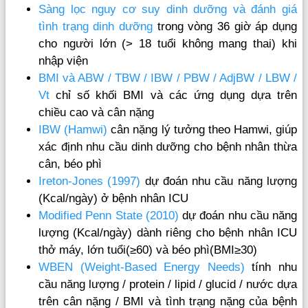
Sàng lọc nguy cơ suy dinh dưỡng và đánh giá
tình trạng dinh dưỡng
trong vòng 36 giờ áp dụng
cho người lớn (> 18 tuổi không mang thai) khi
nhập viện
BMI và ABW / TBW / IBW / PBW / AdjBW / LBW /
Vt
chỉ số khối BMI và các ứng dụng dựa trên
chiều cao và cân nặng
IBW (Hamwi)
cân nặng lý tưởng theo Hamwi, giúp
xác định nhu cầu dinh dưỡng cho bệnh nhân thừa
cân, béo phì
Ireton-Jones (1997)
dự đoán nhu cầu năng lượng
(Kcal/ngày) ở bệnh nhân ICU
Modified Penn State (2010)
dự đoán nhu cầu năng
lượng (Kcal/ngày) dành riêng cho bệnh nhân ICU
thở máy, lớn tuổi(≥60) và béo phì(BMI≥30)
WBEN (Weight-Based Energy Needs)
tính nhu
cầu năng lượng / protein / lipid / glucid / nước dựa
trên cân nặng / BMI và tình trạng nặng của bệnh