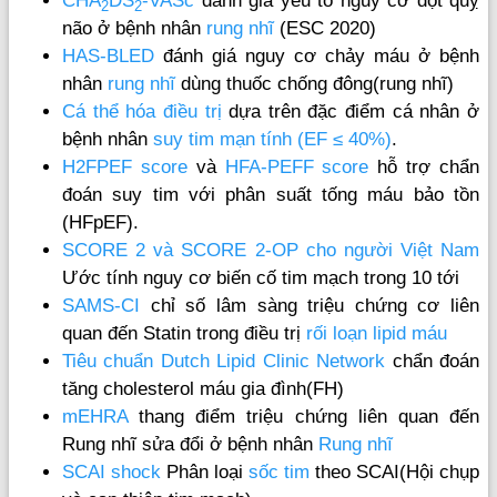
CHA
DS
-VASc
đánh giá yếu tố nguy cơ đột quỵ
2
2
não ở bệnh nhân
rung nhĩ
(ESC 2020)
HAS-BLED
đánh giá nguy cơ chảy máu ở bệnh
nhân
rung nhĩ
dùng thuốc chống đông(rung nhĩ)
Cá thể hóa điều trị
dựa trên đặc điểm cá nhân ở
bệnh nhân
suy tim mạn tính (EF ≤ 40%)
.
H2FPEF score
và
HFA-PEFF score
hỗ trợ chẩn
đoán suy tim với phân suất tống máu bảo tồn
(HFpEF).
SCORE 2 và SCORE 2-OP cho người Việt Nam
Ước tính nguy cơ biến cố tim mạch trong 10 tới
SAMS-CI
chỉ số lâm sàng triệu chứng cơ liên
quan đến Statin trong điều trị
rối loạn lipid máu
Tiêu chuẩn Dutch Lipid Clinic Network
chẩn đoán
tăng cholesterol máu gia đình(FH)
mEHRA
thang điểm triệu chứng liên quan đến
Rung nhĩ sửa đổi ở bệnh nhân
Rung nhĩ
SCAI shock
Phân loại
sốc tim
theo SCAI(Hội chụp