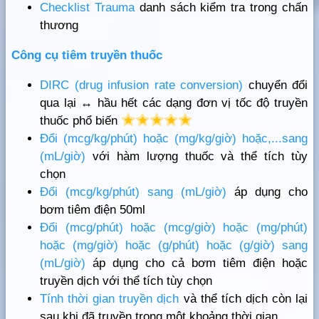
Checklist Trauma
danh sách kiểm tra trong chấn
thương
Công cụ tiêm truyền thuốc
DIRC (drug infusion rate conversion)
chuyển đổi
qua lại ↔ hầu hết các dạng đơn vị tốc độ truyền
thuốc phổ biến
Đổi (mcg/kg/phút) hoặc (mg/kg/giờ) hoặc,...sang
(mL/giờ)
với hàm lượng thuốc và thể tích tùy
chọn
Đổi (mcg/kg/phút) sang (mL/giờ)
áp dụng cho
bơm tiêm điện 50ml
Đổi (mcg/phút) hoặc (mcg/giờ) hoặc (mg/phút)
hoặc (mg/giờ) hoặc (g/phút) hoặc (g/giờ) sang
(mL/giờ)
áp dụng cho cả bơm tiêm điện hoặc
truyền dịch với thể tích tùy chọn
Tính thời gian truyền dịch
và thể tích dịch còn lại
sau khi đã truyền trong một khoảng thời gian