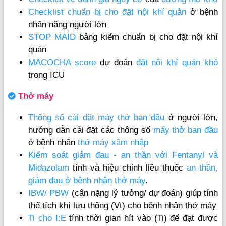
Checklist chuẩn bị cho đặt nội khí quản
ở bệnh
nhân nặng người lớn
STOP MAID
bảng kiểm chuẩn bị cho đặt nội khí
quản
MACOCHA score
dự đoán
đặt nội khí quản khó
trong ICU
Thở máy
Thông số cài đặt máy thở ban đầu
ở người lớn,
hướng dẫn cài đặt các thông số
máy thở ban đầu
ở bệnh nhân
thở máy xâm nhập
Kiểm soát giảm đau - an thần với Fentanyl và
Midazolam
tính và hiệu chỉnh liều thuốc
an thần,
giảm đau ở bệnh nhân thở máy
.
IBW/ PBW
(cân nặng lý tưởng/ dự đoán) giúp tính
thể tích khí lưu thông (Vt) cho bệnh nhân thở máy
Ti cho I:E
tính thời gian hít vào (Ti) để đạt được