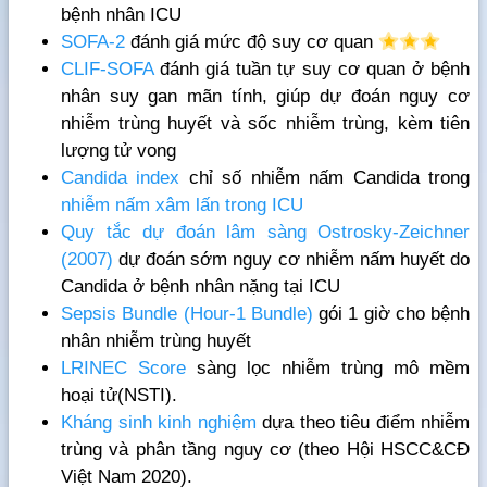
bệnh nhân ICU
SOFA-2
đánh giá mức độ suy cơ quan
CLIF-SOFA
đánh giá tuần tự suy cơ quan ở bệnh
nhân suy gan mãn tính, giúp dự đoán nguy cơ
nhiễm trùng huyết và sốc nhiễm trùng, kèm tiên
lượng tử vong
Candida index
chỉ số nhiễm nấm Candida trong
nhiễm nấm xâm lấn trong ICU
Quy tắc dự đoán lâm sàng Ostrosky-Zeichner
(2007)
dự đoán sớm nguy cơ nhiễm nấm huyết do
Candida ở bệnh nhân nặng tại ICU
Sepsis Bundle (Hour-1 Bundle)
gói 1 giờ cho bệnh
nhân nhiễm trùng huyết
LRINEC Score
sàng lọc nhiễm trùng mô mềm
hoại tử(NSTI).
Kháng sinh kinh nghiệm
dựa theo tiêu điểm nhiễm
trùng và phân tầng nguy cơ (theo Hội HSCC&CĐ
Việt Nam 2020).