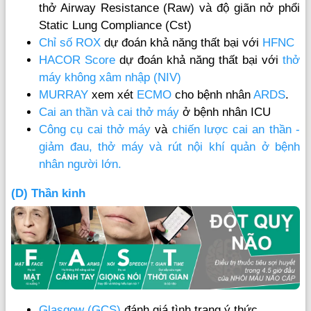
thở Airway Resistance (Raw) và độ giãn nở phổi
Static Lung Compliance (Cst)
Chỉ số ROX
dự đoán khả năng thất bại với
HFNC
HACOR Score
dự đoán khả năng thất bại với
thở
máy không xâm nhập (NIV)
MURRAY
xem xét
ECMO
cho bệnh nhân
ARDS
.
Cai an thần và cai thở máy
ở bệnh nhân ICU
Công cụ cai thở máy
và
chiến lược cai an thần -
giảm đau, thở máy và rút nội khí quản ở bệnh
nhân người lớn.
(D) Thần kinh
Glasgow (GCS)
đánh giá tình trạng ý thức