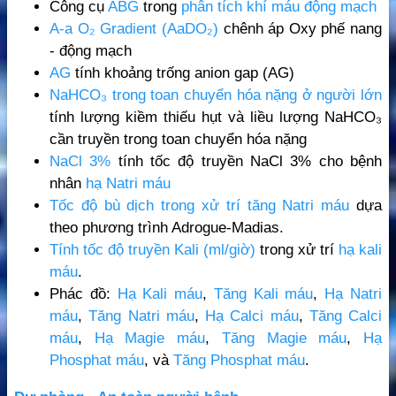
Công cụ
ABG
trong
phân tích khí máu động mạch
A-a O₂ Gradient (AaDO₂)
chênh áp Oxy phế nang
- động mạch
AG
tính khoảng trống anion gap (AG)
NaHCO₃ trong toan chuyển hóa nặng ở người lớn
tính lượng kiềm thiếu hụt và liều lượng NaHCO₃
cần truyền trong toan chuyển hóa nặng
NaCl 3%
tính tốc độ truyền NaCl 3% cho bệnh
nhân
hạ Natri máu
Tốc độ bù dịch trong xử trí tăng Natri máu
dựa
theo phương trình Adrogue-Madias.
Tính tốc độ truyền Kali (ml/giờ)
trong xử trí
hạ kali
máu
.
Phác đồ:
Hạ Kali máu
,
Tăng Kali máu
,
Hạ Natri
máu
,
Tăng Natri máu
,
Hạ Calci máu
,
Tăng Calci
máu
,
Hạ Magie máu
,
Tăng Magie máu
,
Hạ
Phosphat máu
, và
Tăng Phosphat máu
.