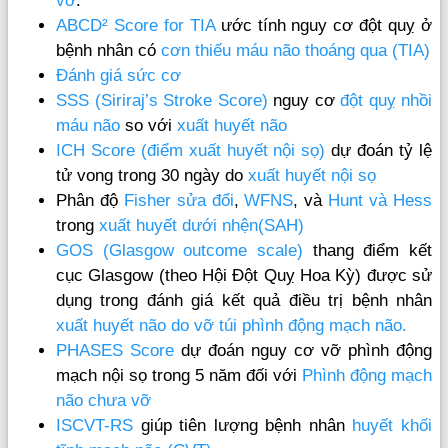
vỡ
.
ABCD² Score for TIA
ước tính nguy cơ đột quỵ ở
bệnh nhân có
cơn thiếu máu não thoáng qua (TIA)
Đánh giá sức cơ
SSS (Siriraj’s Stroke Score)
nguy cơ
đột quỵ nhồi
máu não
so với
xuất huyết não
ICH Score (điểm xuất huyết nội sọ)
dự đoán tỷ lệ
tử vong trong 30 ngày do
xuất huyết nội sọ
Phân độ
Fisher sửa đổi
,
WFNS
, và
Hunt và Hess
trong
xuất huyết dưới nhện(SAH)
GOS (Glasgow outcome scale)
thang điểm kết
cục Glasgow (theo Hội Đột Quỵ Hoa Kỳ) được sử
dụng trong đánh giá kết quả điều trị bệnh nhân
xuất huyết não do vỡ túi phình động mạch não.
PHASES Score
dự đoán nguy cơ vỡ phình động
mạch nội sọ trong 5 năm đối với
Phình động mạch
não chưa vỡ
ISCVT-RS
giúp tiên lượng bệnh nhân
huyết khối